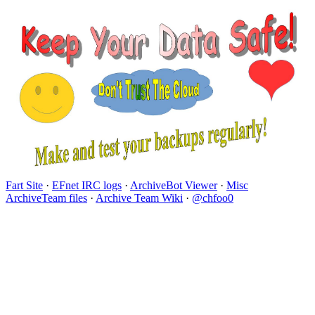
Fart Site
·
EFnet IRC logs
·
ArchiveBot Viewer
·
Misc
ArchiveTeam files
·
Archive Team Wiki
·
@chfoo0