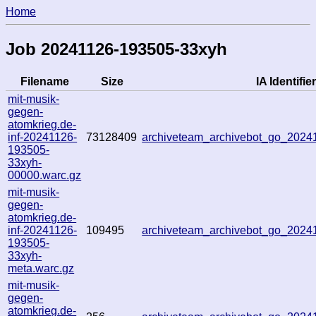
Home
Job 20241126-193505-33xyh
Filename
Size
IA Identifier
mit-musik-
gegen-
atomkrieg.de-
inf-20241126-
73128409
archiveteam_archivebot_go_202
193505-
33xyh-
00000.warc.gz
mit-musik-
gegen-
atomkrieg.de-
inf-20241126-
109495
archiveteam_archivebot_go_202
193505-
33xyh-
meta.warc.gz
mit-musik-
gegen-
atomkrieg.de-