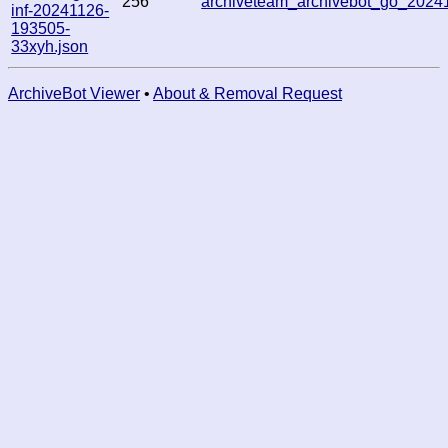
256
archiveteam_archivebot_go_202
inf-20241126-
193505-
33xyh.json
ArchiveBot Viewer
•
About & Removal Request