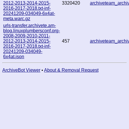
2012-2013-2014-2015-
3320420
archiveteam_arch
2016-2017-2018.txt-inf-
20241209-034049-6x4at-
meta.warc.gz
urls-transfer.archivete.am-
blog.linuxplumbersconf.org-
2008-2009-2010-2011-
2012-2013-2014-2015-
457
archiveteam_arch
2016-2017-2018.txt-inf-
20241209-034049-
6x4at.json
ArchiveBot Viewer
•
About & Removal Request