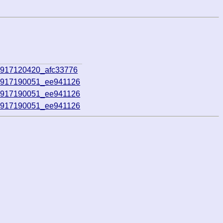
0917120420_afc33776
50917190051_ee941126
50917190051_ee941126
50917190051_ee941126