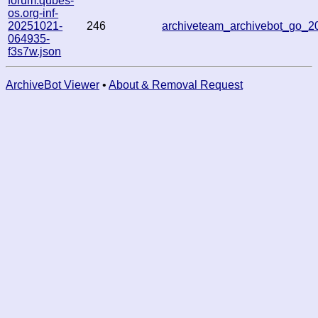
forum.qubes-
os.org-inf-
20251021-
246
archiveteam_archivebot_go_
064935-
f3s7w.json
ArchiveBot Viewer
•
About & Removal Request