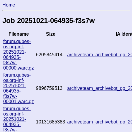
Home
Job 20251021-064935-f3s7w
Filename
Size
IA Ident
forum.qubes-
os.org-inf-
20251021-
6205845414
archiveteam_archivebot_go_
064935-
f3s7w-
00000.warc.gz
forum.qubes-
os.org-inf-
20251021-
9896759513
archiveteam_archivebot_go_
064935-
f3s7w-
00001.warc.gz
forum.qubes-
os.org-inf-
20251021-
10131685383
archiveteam_archivebot_go_
064935-
f3s7w-