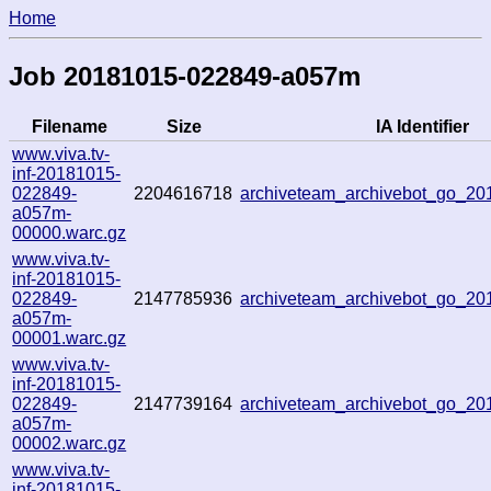
Home
Job 20181015-022849-a057m
Filename
Size
IA Identifier
www.viva.tv-
inf-20181015-
022849-
2204616718
archiveteam_archivebot_go_2
a057m-
00000.warc.gz
www.viva.tv-
inf-20181015-
022849-
2147785936
archiveteam_archivebot_go_2
a057m-
00001.warc.gz
www.viva.tv-
inf-20181015-
022849-
2147739164
archiveteam_archivebot_go_2
a057m-
00002.warc.gz
www.viva.tv-
inf-20181015-