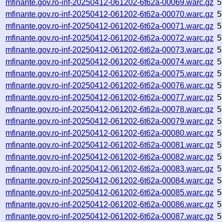
mfinante.gov.ro-inf-20250412-061202-6t62a-00069.warc.gz
5
mfinante.gov.ro-inf-20250412-061202-6t62a-00070.warc.gz
5
mfinante.gov.ro-inf-20250412-061202-6t62a-00071.warc.gz
5
mfinante.gov.ro-inf-20250412-061202-6t62a-00072.warc.gz
5
mfinante.gov.ro-inf-20250412-061202-6t62a-00073.warc.gz
5
mfinante.gov.ro-inf-20250412-061202-6t62a-00074.warc.gz
5
mfinante.gov.ro-inf-20250412-061202-6t62a-00075.warc.gz
5
mfinante.gov.ro-inf-20250412-061202-6t62a-00076.warc.gz
5
mfinante.gov.ro-inf-20250412-061202-6t62a-00077.warc.gz
5
mfinante.gov.ro-inf-20250412-061202-6t62a-00078.warc.gz
5
mfinante.gov.ro-inf-20250412-061202-6t62a-00079.warc.gz
5
mfinante.gov.ro-inf-20250412-061202-6t62a-00080.warc.gz
5
mfinante.gov.ro-inf-20250412-061202-6t62a-00081.warc.gz
5
mfinante.gov.ro-inf-20250412-061202-6t62a-00082.warc.gz
5
mfinante.gov.ro-inf-20250412-061202-6t62a-00083.warc.gz
5
mfinante.gov.ro-inf-20250412-061202-6t62a-00084.warc.gz
5
mfinante.gov.ro-inf-20250412-061202-6t62a-00085.warc.gz
5
mfinante.gov.ro-inf-20250412-061202-6t62a-00086.warc.gz
5
mfinante.gov.ro-inf-20250412-061202-6t62a-00087.warc.gz
5