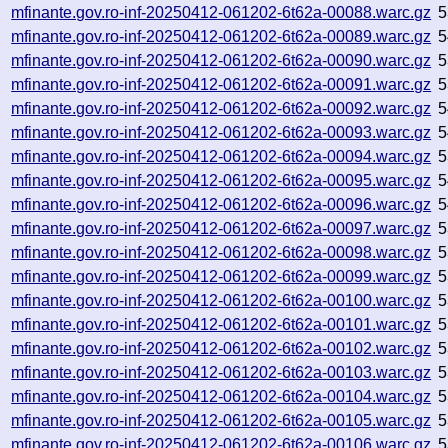
mfinante.gov.ro-inf-20250412-061202-6t62a-00088.warc.gz
5
mfinante.gov.ro-inf-20250412-061202-6t62a-00089.warc.gz
5
mfinante.gov.ro-inf-20250412-061202-6t62a-00090.warc.gz
5
mfinante.gov.ro-inf-20250412-061202-6t62a-00091.warc.gz
5
mfinante.gov.ro-inf-20250412-061202-6t62a-00092.warc.gz
5
mfinante.gov.ro-inf-20250412-061202-6t62a-00093.warc.gz
5
mfinante.gov.ro-inf-20250412-061202-6t62a-00094.warc.gz
5
mfinante.gov.ro-inf-20250412-061202-6t62a-00095.warc.gz
5
mfinante.gov.ro-inf-20250412-061202-6t62a-00096.warc.gz
5
mfinante.gov.ro-inf-20250412-061202-6t62a-00097.warc.gz
5
mfinante.gov.ro-inf-20250412-061202-6t62a-00098.warc.gz
5
mfinante.gov.ro-inf-20250412-061202-6t62a-00099.warc.gz
5
mfinante.gov.ro-inf-20250412-061202-6t62a-00100.warc.gz
5
mfinante.gov.ro-inf-20250412-061202-6t62a-00101.warc.gz
5
mfinante.gov.ro-inf-20250412-061202-6t62a-00102.warc.gz
5
mfinante.gov.ro-inf-20250412-061202-6t62a-00103.warc.gz
5
mfinante.gov.ro-inf-20250412-061202-6t62a-00104.warc.gz
5
mfinante.gov.ro-inf-20250412-061202-6t62a-00105.warc.gz
5
mfinante.gov.ro-inf-20250412-061202-6t62a-00106.warc.gz
5