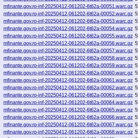
mfinante.gov.ro-inf-20250412-061202-6t62a-00051.warc.gz
5
mfinante.gov.ro-inf-20250412-061202-6t62a-00052.warc.gz
5
mfinante.gov.ro-inf-20250412-061202-6t62a-00053.warc.gz
5
mfinante.gov.ro-inf-20250412-061202-6t62a-00054.warc.gz
5
mfinante.gov.ro-inf-20250412-061202-6t62a-00055.warc.gz
5
mfinante.gov.ro-inf-20250412-061202-6t62a-00056.warc.gz
5
mfinante.gov.ro-inf-20250412-061202-6t62a-00057.warc.gz
5
mfinante.gov.ro-inf-20250412-061202-6t62a-00058.warc.gz
5
mfinante.gov.ro-inf-20250412-061202-6t62a-00059.warc.gz
5
mfinante.gov.ro-inf-20250412-061202-6t62a-00060.warc.gz
5
mfinante.gov.ro-inf-20250412-061202-6t62a-00061.warc.gz
5
mfinante.gov.ro-inf-20250412-061202-6t62a-00062.warc.gz
5
mfinante.gov.ro-inf-20250412-061202-6t62a-00063.warc.gz
5
mfinante.gov.ro-inf-20250412-061202-6t62a-00064.warc.gz
5
mfinante.gov.ro-inf-20250412-061202-6t62a-00065.warc.gz
5
mfinante.gov.ro-inf-20250412-061202-6t62a-00066.warc.gz
5
mfinante.gov.ro-inf-20250412-061202-6t62a-00067.warc.gz
5
mfinante.gov.ro-inf-20250412-061202-6t62a-00068.warc.gz
5