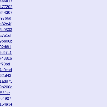
9aa6a17
4477202
0844307
697b6d
a32e4f
b6c0303
a7e1ef
99bb06b
92d6f1
5c97c1
7488cb
7f70bd
4a0cad
62af43
41add75
b9b200d
555fbe
fe4907
3154a3e