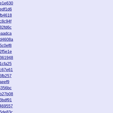
7e1e630
edf1d6
fb4618
c8c94f
82fd6c
eaadca
ed4608a
5c0ef8
2f5e1e
6361948
1cfa25
5c67e61
6fb257
aeef9
3356bc
ab27b08
3bdf91
1469557
b5de83c