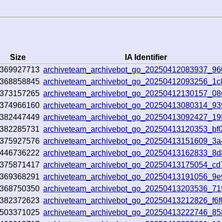
Size
IA Identifier
369927713
archiveteam_archivebot_go_20250412083937_9
368858845
archiveteam_archivebot_go_20250412093256_1
373157265
archiveteam_archivebot_go_20250412130157_0
374966160
archiveteam_archivebot_go_20250413080314_9
382447449
archiveteam_archivebot_go_20250413092427_19
382285731
archiveteam_archivebot_go_20250413120353_bf
375927576
archiveteam_archivebot_go_20250413151609_3
446736222
archiveteam_archivebot_go_20250413162833_8
375871417
archiveteam_archivebot_go_20250413175054_cd
369368291
archiveteam_archivebot_go_20250413191056_9
368750350
archiveteam_archivebot_go_20250413203536_71
382372623
archiveteam_archivebot_go_20250413212826_f6
503371025
archiveteam_archivebot_go_20250413222746_85