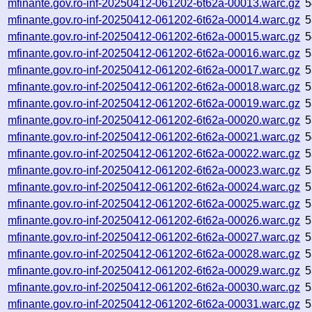
mfinante.gov.ro-inf-20250412-061202-6t62a-00013.warc.gz
5
mfinante.gov.ro-inf-20250412-061202-6t62a-00014.warc.gz
5
mfinante.gov.ro-inf-20250412-061202-6t62a-00015.warc.gz
5
mfinante.gov.ro-inf-20250412-061202-6t62a-00016.warc.gz
5
mfinante.gov.ro-inf-20250412-061202-6t62a-00017.warc.gz
5
mfinante.gov.ro-inf-20250412-061202-6t62a-00018.warc.gz
5
mfinante.gov.ro-inf-20250412-061202-6t62a-00019.warc.gz
5
mfinante.gov.ro-inf-20250412-061202-6t62a-00020.warc.gz
5
mfinante.gov.ro-inf-20250412-061202-6t62a-00021.warc.gz
5
mfinante.gov.ro-inf-20250412-061202-6t62a-00022.warc.gz
5
mfinante.gov.ro-inf-20250412-061202-6t62a-00023.warc.gz
5
mfinante.gov.ro-inf-20250412-061202-6t62a-00024.warc.gz
5
mfinante.gov.ro-inf-20250412-061202-6t62a-00025.warc.gz
5
mfinante.gov.ro-inf-20250412-061202-6t62a-00026.warc.gz
5
mfinante.gov.ro-inf-20250412-061202-6t62a-00027.warc.gz
5
mfinante.gov.ro-inf-20250412-061202-6t62a-00028.warc.gz
5
mfinante.gov.ro-inf-20250412-061202-6t62a-00029.warc.gz
5
mfinante.gov.ro-inf-20250412-061202-6t62a-00030.warc.gz
5
mfinante.gov.ro-inf-20250412-061202-6t62a-00031.warc.gz
5