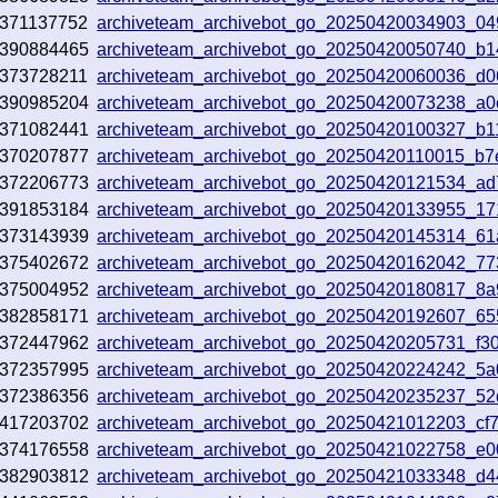
371137752
archiveteam_archivebot_go_20250420034903_0
390884465
archiveteam_archivebot_go_20250420050740_b1
373728211
archiveteam_archivebot_go_20250420060036_d
390985204
archiveteam_archivebot_go_20250420073238_a0
371082441
archiveteam_archivebot_go_20250420100327_b
370207877
archiveteam_archivebot_go_20250420110015_b7
372206773
archiveteam_archivebot_go_20250420121534_ad
391853184
archiveteam_archivebot_go_20250420133955_1
373143939
archiveteam_archivebot_go_20250420145314_6
375402672
archiveteam_archivebot_go_20250420162042_7
375004952
archiveteam_archivebot_go_20250420180817_8a
382858171
archiveteam_archivebot_go_20250420192607_6
372447962
archiveteam_archivebot_go_20250420205731_f3
372357995
archiveteam_archivebot_go_20250420224242_5
372386356
archiveteam_archivebot_go_20250420235237_5
417203702
archiveteam_archivebot_go_20250421012203_cf
374176558
archiveteam_archivebot_go_20250421022758_e
382903812
archiveteam_archivebot_go_20250421033348_d