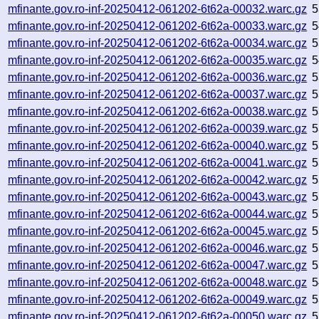
mfinante.gov.ro-inf-20250412-061202-6t62a-00032.warc.gz
5
mfinante.gov.ro-inf-20250412-061202-6t62a-00033.warc.gz
5
mfinante.gov.ro-inf-20250412-061202-6t62a-00034.warc.gz
5
mfinante.gov.ro-inf-20250412-061202-6t62a-00035.warc.gz
5
mfinante.gov.ro-inf-20250412-061202-6t62a-00036.warc.gz
5
mfinante.gov.ro-inf-20250412-061202-6t62a-00037.warc.gz
5
mfinante.gov.ro-inf-20250412-061202-6t62a-00038.warc.gz
5
mfinante.gov.ro-inf-20250412-061202-6t62a-00039.warc.gz
5
mfinante.gov.ro-inf-20250412-061202-6t62a-00040.warc.gz
5
mfinante.gov.ro-inf-20250412-061202-6t62a-00041.warc.gz
5
mfinante.gov.ro-inf-20250412-061202-6t62a-00042.warc.gz
5
mfinante.gov.ro-inf-20250412-061202-6t62a-00043.warc.gz
5
mfinante.gov.ro-inf-20250412-061202-6t62a-00044.warc.gz
5
mfinante.gov.ro-inf-20250412-061202-6t62a-00045.warc.gz
5
mfinante.gov.ro-inf-20250412-061202-6t62a-00046.warc.gz
5
mfinante.gov.ro-inf-20250412-061202-6t62a-00047.warc.gz
5
mfinante.gov.ro-inf-20250412-061202-6t62a-00048.warc.gz
5
mfinante.gov.ro-inf-20250412-061202-6t62a-00049.warc.gz
5
mfinante.gov.ro-inf-20250412-061202-6t62a-00050.warc.gz
5