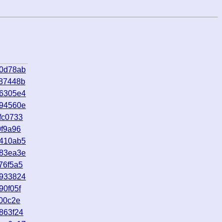
60d78ab
c87448b
86305e4
394560e
fc0733
0f9a96
a410ab5
d83ea3e
76f5a5
e933824
90f05f
f00c2e
863f24