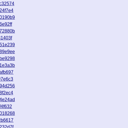
c32574
24f7e4
00190b9
6e92ff
072880b
31403f
951e239
189e9ee
ebe9298
31e3a3b
afb697
97e6c3
a94d256
8f2ec4
e4e24ad
f4f632
a018268
2b6617
232d7f