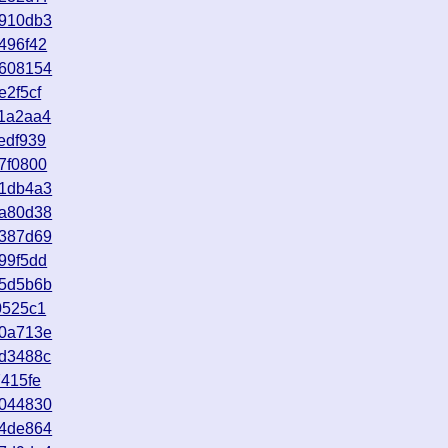
4910db3
496f42
0608154
e2f5cf
11a2aa4
edf939
7f0800
71db4a3
1a80d38
7387d69
99f5dd
55d5b6b
0525c1
a0a713e
2d3488c
7415fe
0044830
44de864