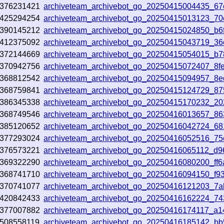
376231421
archiveteam_archivebot_go_20250415004435_6
425294254
archiveteam_archivebot_go_20250415013123_70
390145212
archiveteam_archivebot_go_20250415024850_b6
412375092
archiveteam_archivebot_go_20250415043719_36
372144669
archiveteam_archivebot_go_20250415054015_b7
370942756
archiveteam_archivebot_go_20250415072407_8f
368812542
archiveteam_archivebot_go_20250415094957_8
368759841
archiveteam_archivebot_go_20250415124729_87
386345338
archiveteam_archivebot_go_20250415170232_20
368749546
archiveteam_archivebot_go_20250416013657_8
385120652
archiveteam_archivebot_go_20250416042724_68
377293024
archiveteam_archivebot_go_20250416052516_7
376573221
archiveteam_archivebot_go_20250416065112_d9
369322290
archiveteam_archivebot_go_20250416080200_ff6
368741710
archiveteam_archivebot_go_20250416094150_f9
370741077
archiveteam_archivebot_go_20250416121203_7
420842433
archiveteam_archivebot_go_20250416162224_74
377007882
archiveteam_archivebot_go_20250416174117_a
508558119
archiveteam_archivebot_go_20250416185142_b