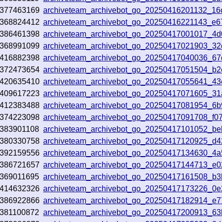
377463169
archiveteam_archivebot_go_20250416201132_16
368824412
archiveteam_archivebot_go_20250416221143_e
386461398
archiveteam_archivebot_go_20250417001017_4
368991099
archiveteam_archivebot_go_20250417021903_3
416882398
archiveteam_archivebot_go_20250417040036_67
372473654
archiveteam_archivebot_go_20250417051504_b2
420635410
archiveteam_archivebot_go_20250417055641_4
409617223
archiveteam_archivebot_go_20250417071605_3
412383488
archiveteam_archivebot_go_20250417081954_6
374223098
archiveteam_archivebot_go_20250417091708_f07
383901108
archiveteam_archivebot_go_20250417101052_b
380330758
archiveteam_archivebot_go_20250417120925_d
392159556
archiveteam_archivebot_go_20250417134630_4
386721657
archiveteam_archivebot_go_20250417144713_e
369011695
archiveteam_archivebot_go_20250417161508_b3
414632326
archiveteam_archivebot_go_20250417173226_0
386922866
archiveteam_archivebot_go_20250417182914_e
381100872
archiveteam_archivebot_go_20250417200913_63