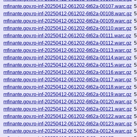
mfinante.gov.ro-inf-20250412-061202-6t62a-00107.warc.gz
5
mfinante.gov.ro-inf-20250412-061202-6t62a-00108.warc.gz
5
mfinante.gov.ro-inf-20250412-061202-6t62a-00109.warc.gz
5
mfinante.gov.ro-inf-20250412-061202-6t62a-00110.warc.gz
5
mfinante.gov.ro-inf-20250412-061202-6t62a-00111.warc.gz
5
mfinante.gov.ro-inf-20250412-061202-6t62a-00112.warc.gz
5
mfinante.gov.ro-inf-20250412-061202-6t62a-00113.warc.gz
5
mfinante.gov.ro-inf-20250412-061202-6t62a-00114.warc.gz
5
mfinante.gov.ro-inf-20250412-061202-6t62a-00115.warc.gz
5
mfinante.gov.ro-inf-20250412-061202-6t62a-00116.warc.gz
5
mfinante.gov.ro-inf-20250412-061202-6t62a-00117.warc.gz
5
mfinante.gov.ro-inf-20250412-061202-6t62a-00118.warc.gz
5
mfinante.gov.ro-inf-20250412-061202-6t62a-00119.warc.gz
5
mfinante.gov.ro-inf-20250412-061202-6t62a-00120.warc.gz
5
mfinante.gov.ro-inf-20250412-061202-6t62a-00121.warc.gz
5
mfinante.gov.ro-inf-20250412-061202-6t62a-00122.warc.gz
5
mfinante.gov.ro-inf-20250412-061202-6t62a-00123.warc.gz
5
mfinante.gov.ro-inf-20250412-061202-6t62a-00124.warc.gz
5