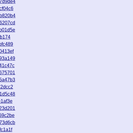
27d9de4
cf04c6
6b820b4
76207cd
cb01d5e
fb174
bfc489
0413ef
d93a149
41c47c
b675701
b5a47b3
92dcc2
d1d5c48
e1af3e
c23d201
69c2be
873d6cb
fc1a1f