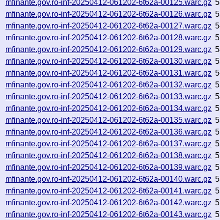
mfinante.gov.ro-inf-20250412-061202-6t62a-00125.warc.gz
5
mfinante.gov.ro-inf-20250412-061202-6t62a-00126.warc.gz
5
mfinante.gov.ro-inf-20250412-061202-6t62a-00127.warc.gz
5
mfinante.gov.ro-inf-20250412-061202-6t62a-00128.warc.gz
5
mfinante.gov.ro-inf-20250412-061202-6t62a-00129.warc.gz
5
mfinante.gov.ro-inf-20250412-061202-6t62a-00130.warc.gz
5
mfinante.gov.ro-inf-20250412-061202-6t62a-00131.warc.gz
5
mfinante.gov.ro-inf-20250412-061202-6t62a-00132.warc.gz
5
mfinante.gov.ro-inf-20250412-061202-6t62a-00133.warc.gz
5
mfinante.gov.ro-inf-20250412-061202-6t62a-00134.warc.gz
5
mfinante.gov.ro-inf-20250412-061202-6t62a-00135.warc.gz
5
mfinante.gov.ro-inf-20250412-061202-6t62a-00136.warc.gz
5
mfinante.gov.ro-inf-20250412-061202-6t62a-00137.warc.gz
5
mfinante.gov.ro-inf-20250412-061202-6t62a-00138.warc.gz
5
mfinante.gov.ro-inf-20250412-061202-6t62a-00139.warc.gz
5
mfinante.gov.ro-inf-20250412-061202-6t62a-00140.warc.gz
5
mfinante.gov.ro-inf-20250412-061202-6t62a-00141.warc.gz
5
mfinante.gov.ro-inf-20250412-061202-6t62a-00142.warc.gz
5
mfinante.gov.ro-inf-20250412-061202-6t62a-00143.warc.gz
5