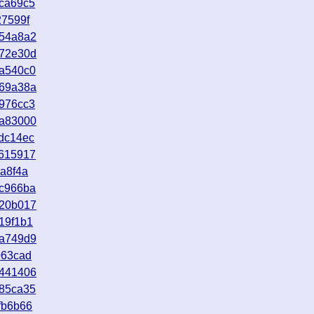
ca69c5
27599f
054a8a2
672e30d
ba540c0
769a38a
976cc3
4a83000
dc14ec
c615917
a8f4a
2c966ba
020b017
19f1b1
0a749d9
063cad
b441406
485ca35
fb6b66