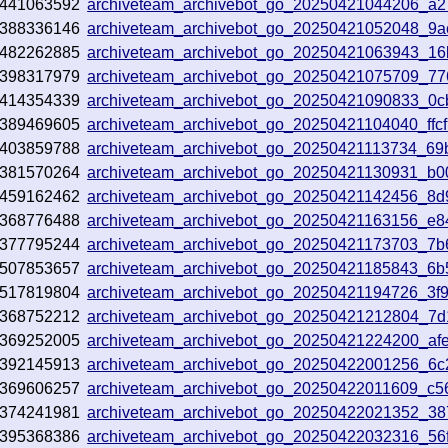
441063592
archiveteam_archivebot_go_20250421044206_a
388336146
archiveteam_archivebot_go_20250421052048_9a
482262885
archiveteam_archivebot_go_20250421063943_1
398317979
archiveteam_archivebot_go_20250421075709_7
414354339
archiveteam_archivebot_go_20250421090833_0
389469605
archiveteam_archivebot_go_20250421104040_ffc
403859788
archiveteam_archivebot_go_20250421113734_69
381570264
archiveteam_archivebot_go_20250421130931_b0
459162462
archiveteam_archivebot_go_20250421142456_8
368776488
archiveteam_archivebot_go_20250421163156_e8
377795244
archiveteam_archivebot_go_20250421173703_7
507853657
archiveteam_archivebot_go_20250421185843_6
517819804
archiveteam_archivebot_go_20250421194726_3f
368752212
archiveteam_archivebot_go_20250421212804_7
369252005
archiveteam_archivebot_go_20250421224200_af
392145913
archiveteam_archivebot_go_20250422001256_6
369606257
archiveteam_archivebot_go_20250422011609_c5
374241981
archiveteam_archivebot_go_20250422021352_3
395368386
archiveteam_archivebot_go_20250422032316_56