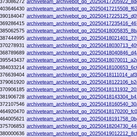
373086272
archiveteam_archivebot_go_20250417205922_8d
403646430
archiveteam_archivebot_go_20250417215508_f6
390184047
archiveteam_archivebot_go_20250417225125_d
369286415
archiveteam_archivebot_go_20250417235416_4
385062575
archiveteam_archivebot_go_20250418005835_8
387444995
archiveteam_archivebot_go_20250418021401_7
370278931
archiveteam_archivebot_go_20250418030713_40
368789689
archiveteam_archivebot_go_20250418040846_d
395543437
archiveteam_archivebot_go_20250418070011_a2
384033214
archiveteam_archivebot_go_20250418100653_6
376639404
archiveteam_archivebot_go_20250418111014_af3
379061920
archiveteam_archivebot_go_20250418122106_b
370906185
archiveteam_archivebot_go_20250418131932_2
381906728
archiveteam_archivebot_go_20250418143304_b4
372107546
archiveteam_archivebot_go_20250418160540_3
464920470
archiveteam_archivebot_go_20250418170200_fc
464005621
archiveteam_archivebot_go_20250418191758_0
375706853
archiveteam_archivebot_go_20250418204730_4
380000636
archiveteam_archivebot_go_20250419012212_8c