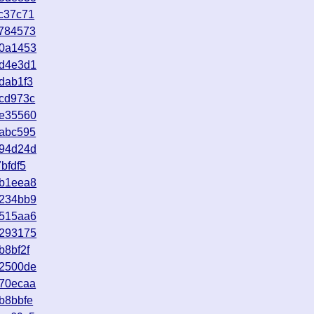
c37c71
6784573
d0a1453
2d4e3d1
dab1f3
cd973c
3e35560
1abc595
b94d24d
bfdf5
eb1eea8
4234bb9
a515aa6
0293175
b8bf2f
e2500de
770ecaa
b8bbfe