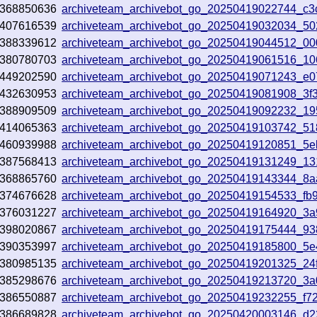
368850636
archiveteam_archivebot_go_20250419022744_c3
407616539
archiveteam_archivebot_go_20250419032034_50
388339612
archiveteam_archivebot_go_20250419044512_0
380780703
archiveteam_archivebot_go_20250419061516_10
449202590
archiveteam_archivebot_go_20250419071243_e
432630953
archiveteam_archivebot_go_20250419081908_3f
388909509
archiveteam_archivebot_go_20250419092232_1
414065363
archiveteam_archivebot_go_20250419103742_5
460939988
archiveteam_archivebot_go_20250419120851_5
387568413
archiveteam_archivebot_go_20250419131249_1
368865760
archiveteam_archivebot_go_20250419143344_8a
374676628
archiveteam_archivebot_go_20250419154533_fb
376031227
archiveteam_archivebot_go_20250419164920_3
398020867
archiveteam_archivebot_go_20250419175444_93
390353997
archiveteam_archivebot_go_20250419185800_5
380985135
archiveteam_archivebot_go_20250419201325_24
385298676
archiveteam_archivebot_go_20250419213720_3
386550887
archiveteam_archivebot_go_20250419232255_f7
386689828
archiveteam_archivebot_go_20250420003146_d2