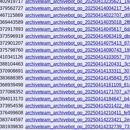
402919717
archiveteam_archivebot_go_20250413235621_1
379562727
archiveteam_archivebot_go_20250414004217_5
467115869
archiveteam_archivebot_go_20250414022707_d
369443589
archiveteam_archivebot_go_20250414035018_2f
372917893
archiveteam_archivebot_go_20250414045617_6d
373596919
archiveteam_archivebot_go_20250414063419_d
372901207
archiveteam_archivebot_go_20250414075413_87
375798760
archiveteam_archivebot_go_20250414090743_1
410341126
archiveteam_archivebot_go_20250414103057_70
388104463
archiveteam_archivebot_go_20250414120431_3c
370908691
archiveteam_archivebot_go_20250414133311_30
383688385
archiveteam_archivebot_go_20250414145843_f5
368939498
archiveteam_archivebot_go_20250414161109_81
377088352
archiveteam_archivebot_go_20250414171707_a7
394013170
archiveteam_archivebot_go_20250414184647_b
373954536
archiveteam_archivebot_go_20250414201422_4
376499608
archiveteam_archivebot_go_20250414210411_fe
383744597
archiveteam_archivebot_go_20250414223421_2e
381939830
archiveteam_archivebot_go_20250414232739_7