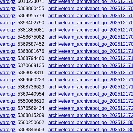
warc.gz
6013223071
archiveteam_archivebot_go_20251217
warc.gz
5368860455
archiveteam_archivebot_go_20251217
warc.gz
5369955779
archiveteam_archivebot_go_2025121
warc.gz
5393402790
archiveteam_archivebot_go_20251217
warc.gz
5381865081
archiveteam_archivebot_go_20251217
warc.gz
5458675082
archiveteam_archivebot_go_2025121
warc.gz
5369587452
archiveteam_archivebot_go_20251217
warc.gz
5368881676
archiveteam_archivebot_go_20251217
warc.gz
5368794460
archiveteam_archivebot_go_2025121
warc.gz
5370669135
archiveteam_archivebot_go_20251217
warc.gz
5383038311
archiveteam_archivebot_go_2025121
warc.gz
5369660223
archiveteam_archivebot_go_2025121
warc.gz
5368736629
archiveteam_archivebot_go_20251217
warc.gz
5369440954
archiveteam_archivebot_go_20251217
warc.gz
5550068610
archiveteam_archivebot_go_2025121
warc.gz
5376569434
archiveteam_archivebot_go_2025121
warc.gz
5368815209
archiveteam_archivebot_go_2025121
warc.gz
5560250602
archiveteam_archivebot_go_2025121
warc.gz
5368846603
archiveteam_archivebot_go_2025121