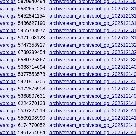
warc.gz
5879940494
archiveteam_archivebot_go_20251213
warc.gz
5532651230
archiveteam_archivebot_go_2025121
warc.gz
5452841154
archiveteam_archivebot_go_2025121
warc.gz
5436627190
archiveteam_archivebot_go_20251213
warc.gz
5455738977
archiveteam_archivebot_go_2025121
warc.gz
5371108123
archiveteam_archivebot_go_20251213
warc.gz
5747358927
archiveteam_archivebot_go_2025121
warc.gz
6739299454
archiveteam_archivebot_go_2025121
warc.gz
6580725367
archiveteam_archivebot_go_20251213
warc.gz
5368714694
archiveteam_archivebot_go_2025121
warc.gz
5377553573
archiveteam_archivebot_go_20251214
warc.gz
5421815205
archiveteam_archivebot_go_2025121
warc.gz
5372876908
archiveteam_archivebot_go_20251214
warc.gz
5368807631
archiveteam_archivebot_go_2025121
warc.gz
6224270133
archiveteam_archivebot_go_2025121
warc.gz
5537227519
archiveteam_archivebot_go_20251214
warc.gz
5509108990
archiveteam_archivebot_go_2025121
warc.gz
6174770052
archiveteam_archivebot_go_2025121
warc.gz
5461264684
archiveteam_archivebot_go_2025121