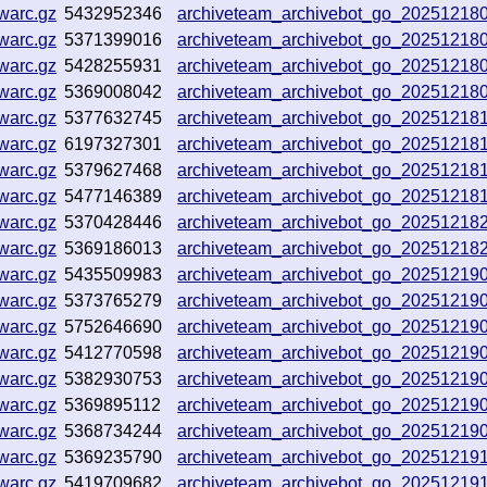
warc.gz
5432952346
archiveteam_archivebot_go_2025121
warc.gz
5371399016
archiveteam_archivebot_go_2025121
warc.gz
5428255931
archiveteam_archivebot_go_2025121
warc.gz
5369008042
archiveteam_archivebot_go_20251218
warc.gz
5377632745
archiveteam_archivebot_go_20251218
warc.gz
6197327301
archiveteam_archivebot_go_20251218
warc.gz
5379627468
archiveteam_archivebot_go_20251218
warc.gz
5477146389
archiveteam_archivebot_go_20251218
warc.gz
5370428446
archiveteam_archivebot_go_2025121
warc.gz
5369186013
archiveteam_archivebot_go_2025121
warc.gz
5435509983
archiveteam_archivebot_go_2025121
warc.gz
5373765279
archiveteam_archivebot_go_20251219
warc.gz
5752646690
archiveteam_archivebot_go_20251219
warc.gz
5412770598
archiveteam_archivebot_go_20251219
warc.gz
5382930753
archiveteam_archivebot_go_2025121
warc.gz
5369895112
archiveteam_archivebot_go_20251219
warc.gz
5368734244
archiveteam_archivebot_go_20251219
warc.gz
5369235790
archiveteam_archivebot_go_20251219
warc.gz
5419709682
archiveteam_archivebot_go_20251219