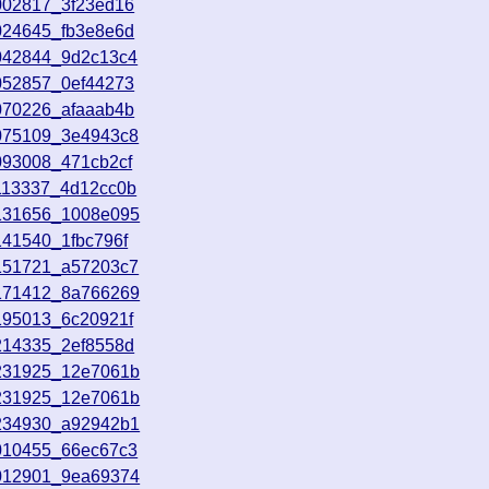
002817_3f23ed16
024645_fb3e8e6d
7042844_9d2c13c4
052857_0ef44273
070226_afaaab4b
7075109_3e4943c8
093008_471cb2cf
113337_4d12cc0b
7131656_1008e095
141540_1fbc796f
7151721_a57203c7
7171412_8a766269
195013_6c20921f
214335_2ef8558d
7231925_12e7061b
7231925_12e7061b
7234930_a92942b1
8010455_66ec67c3
8012901_9ea69374