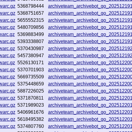
warc.gz
5368798444
archiveteam_archivebot_go_20251219
warc.gz
5368751657
archiveteam_archivebot_go_20251219
warc.gz
5655552315
archiveteam_archivebot_go_2025121
warc.gz
5480709856
archiveteam_archivebot_go_2025121
warc.gz
5369883499
archiveteam_archivebot_go_2025121
warc.gz
5393338807
archiveteam_archivebot_go_2025121
warc.gz
5370430987
archiveteam_archivebot_go_2025121
warc.gz
5457380947
archiveteam_archivebot_go_2025121
warc.gz
5526130171
archiveteam_archivebot_go_20251220
warc.gz
5370701903
archiveteam_archivebot_go_2025122
warc.gz
5669735509
archiveteam_archivebot_go_20251220
warc.gz
5375448659
archiveteam_archivebot_go_20251220
warc.gz
5887226025
archiveteam_archivebot_go_2025122
warc.gz
5371870811
archiveteam_archivebot_go_20251220
warc.gz
5371989023
archiveteam_archivebot_go_2025122
warc.gz
5406961676
archiveteam_archivebot_go_2025122
warc.gz
5618495382
archiveteam_archivebot_go_2025122
warc.gz
5374807760
archiveteam_archivebot_go_2025122