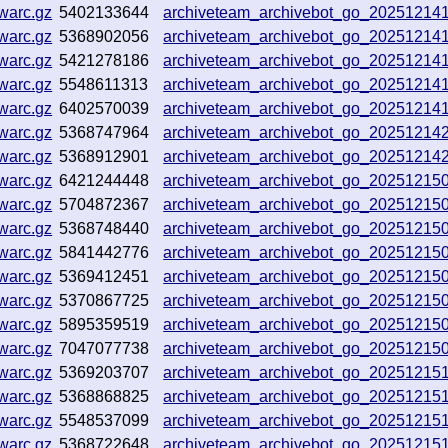
warc.gz
5402133644
archiveteam_archivebot_go_2025121
warc.gz
5368902056
archiveteam_archivebot_go_2025121
warc.gz
5421278186
archiveteam_archivebot_go_2025121
warc.gz
5548611313
archiveteam_archivebot_go_2025121
warc.gz
6402570039
archiveteam_archivebot_go_2025121
warc.gz
5368747964
archiveteam_archivebot_go_2025121
warc.gz
5368912901
archiveteam_archivebot_go_20251214
warc.gz
6421244448
archiveteam_archivebot_go_2025121
warc.gz
5704872367
archiveteam_archivebot_go_20251215
warc.gz
5368748440
archiveteam_archivebot_go_2025121
warc.gz
5841442776
archiveteam_archivebot_go_2025121
warc.gz
5369412451
archiveteam_archivebot_go_2025121
warc.gz
5370867725
archiveteam_archivebot_go_20251215
warc.gz
5895359519
archiveteam_archivebot_go_20251215
warc.gz
7047077738
archiveteam_archivebot_go_2025121
warc.gz
5369203707
archiveteam_archivebot_go_20251215
warc.gz
5368868825
archiveteam_archivebot_go_2025121
warc.gz
5548537099
archiveteam_archivebot_go_2025121
warc.gz
5368722648
archiveteam_archivebot_go_20251215