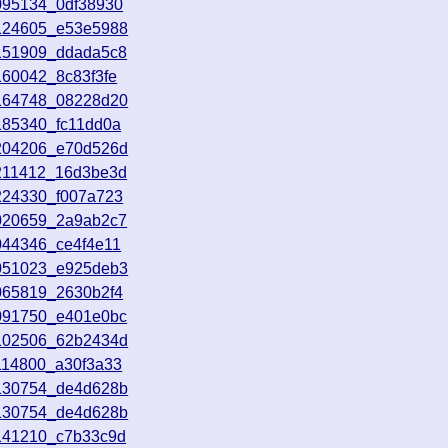
095134_0df38930
3124605_e53e5988
3151909_ddada5c8
160042_8c83f3fe
3164748_08228d20
185340_fc11dd0a
3204206_e70d526d
3211412_16d3be3d
224330_f007a723
4020659_2a9ab2c7
044346_ce4f4e11
4051023_e925deb3
065819_2630b2f4
4091750_e401e0bc
4102506_62b2434d
114800_a30f3a33
4130754_de4d628b
4130754_de4d628b
4141210_c7b33c9d