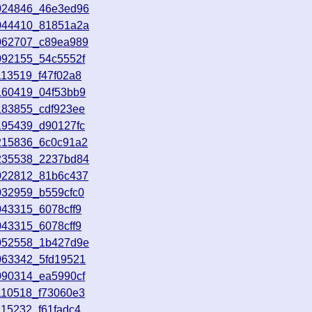
8024846_46e3ed96
8044410_81851a2a
8062707_c89ea989
092155_54c5552f
113519_f47f02a8
160419_04f53bb9
183855_cdf923ee
195439_d90127fc
8215836_6c0c91a2
8235538_2237bd84
9022812_81b6c437
032959_b559cfc0
043315_6078cff9
043315_6078cff9
9052558_1b427d9e
063342_5fd19521
090314_ea5990cf
110518_f73060e3
115232_f61fadc4