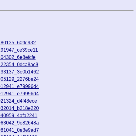
180135_60ffd932
191947_ce39ce11
204302_6e8efcfe
2222354_0dca8ac8
2233137_3e0b1462
3005129_2276be24
3012941_e79996d4
3012941_e79996d4
021324_d4f48ece
3032014_b218e220
040959_4afa2241
3063042_9e82648a
3081041_0e3e9ad7