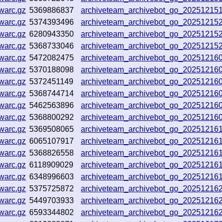
warc.gz
5369886837
archiveteam_archivebot_go_2025121
warc.gz
5374393496
archiveteam_archivebot_go_2025121
warc.gz
6280943350
archiveteam_archivebot_go_2025121
warc.gz
5368733046
archiveteam_archivebot_go_2025121
warc.gz
5472082475
archiveteam_archivebot_go_2025121
warc.gz
5370188098
archiveteam_archivebot_go_20251216
warc.gz
5372451149
archiveteam_archivebot_go_2025121
warc.gz
5368744714
archiveteam_archivebot_go_20251216
warc.gz
5462563896
archiveteam_archivebot_go_2025121
warc.gz
5368800292
archiveteam_archivebot_go_20251216
warc.gz
5369508065
archiveteam_archivebot_go_2025121
warc.gz
6065107917
archiveteam_archivebot_go_2025121
warc.gz
5368826558
archiveteam_archivebot_go_2025121
warc.gz
6118909029
archiveteam_archivebot_go_20251216
warc.gz
6348996603
archiveteam_archivebot_go_2025121
warc.gz
5375725872
archiveteam_archivebot_go_20251216
warc.gz
5449703933
archiveteam_archivebot_go_2025121
warc.gz
6593344802
archiveteam_archivebot_go_20251216