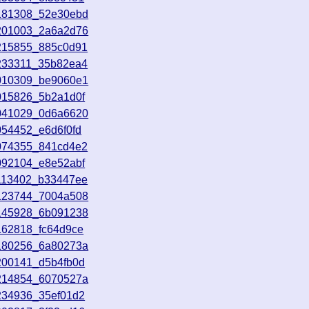
5181308_52e30ebd
5201003_2a6a2d76
5215855_885c0d91
5233311_35b82ea4
6010309_be9060e1
015826_5b2a1d0f
6041029_0d6a6620
054452_e6d6f0fd
6074355_841cd4e2
092104_e8e52abf
6113402_b33447ee
6123744_7004a508
6145928_6b091238
162818_fc64d9ce
6180256_6a80273a
200141_d5b4fb0d
6214854_6070527a
234936_35ef01d2