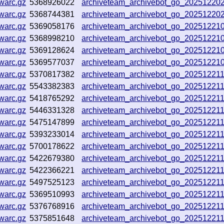
warc.gz
5368926022
archiveteam_archivebot_go_2025122
warc.gz
5368744381
archiveteam_archivebot_go_2025122
warc.gz
5369058176
archiveteam_archivebot_go_2025122
warc.gz
5368998210
archiveteam_archivebot_go_2025122
warc.gz
5369128624
archiveteam_archivebot_go_2025122
warc.gz
5369577037
archiveteam_archivebot_go_20251221
warc.gz
5370817382
archiveteam_archivebot_go_20251221
warc.gz
5543382383
archiveteam_archivebot_go_2025122
warc.gz
5418765292
archiveteam_archivebot_go_2025122
warc.gz
5446331328
archiveteam_archivebot_go_2025122
warc.gz
5475147899
archiveteam_archivebot_go_2025122
warc.gz
5393233014
archiveteam_archivebot_go_2025122
warc.gz
5700178622
archiveteam_archivebot_go_2025122
warc.gz
5422679380
archiveteam_archivebot_go_2025122
warc.gz
5422366221
archiveteam_archivebot_go_2025122
warc.gz
5497525123
archiveteam_archivebot_go_20251221
warc.gz
5369510993
archiveteam_archivebot_go_2025122
warc.gz
5376768916
archiveteam_archivebot_go_2025122
warc.gz
5375851648
archiveteam_archivebot_go_20251221