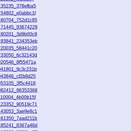
135235_378efba5
154802_e0abbc1f
9160704_752d1c95
9171445_93674229
9180201_3d9b00c8
9193841_234353eb
9220035_58441c20
9233050_6c32143d
020546_8f55471a
0041801_9c3c231b
043846_cf2b8d25
053105_3f5c4418
0082412_96353368
110004_4b00b15f
0123352_90519c71
0143053_3ae9e8c1
0161350_7aad211b
0185241_8367a46d