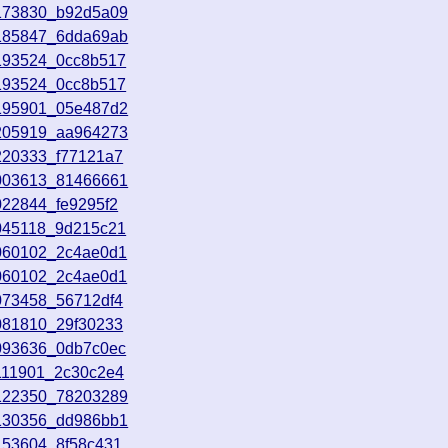
4173830_b92d5a09
4185847_6dda69ab
4193524_0cc8b517
4193524_0cc8b517
4195901_05e487d2
4205919_aa964273
220333_f77121a7
5003613_81466661
022844_fe9295f2
5045118_9d215c21
5060102_2c4ae0d1
5060102_2c4ae0d1
073458_56712df4
081810_29f30233
5093636_0db7c0ec
111901_2c30c2e4
5122350_78203289
5130356_dd986bb1
153604_8f58c431