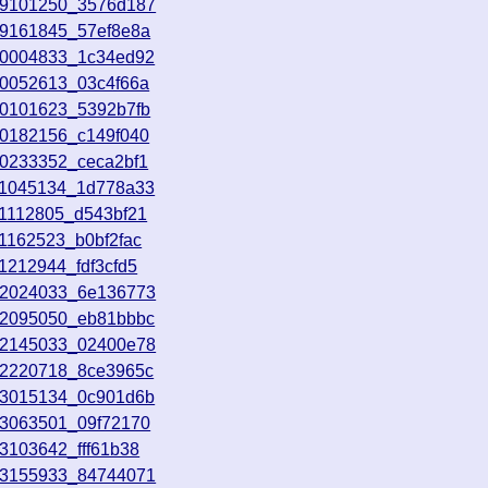
09101250_3576d187
09161845_57ef8e8a
10004833_1c34ed92
10052613_03c4f66a
10101623_5392b7fb
10182156_c149f040
10233352_ceca2bf1
11045134_1d778a33
11112805_d543bf21
1162523_b0bf2fac
1212944_fdf3cfd5
12024033_6e136773
12095050_eb81bbbc
12145033_02400e78
12220718_8ce3965c
13015134_0c901d6b
13063501_09f72170
3103642_fff61b38
13155933_84744071