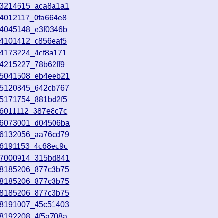
13214615_aca8a1a1
14012117_0fa664e8
14045148_e3f0346b
14101412_c856eaf5
14173224_4cf8a171
14215227_78b62ff9
15041508_eb4eeb21
15120845_642cb767
15171754_881bd2f5
16011112_387e8c7c
16073001_d04506ba
16132056_aa76cd79
16191153_4c68ec9c
17000914_315bd841
18185206_877c3b75
18185206_877c3b75
18185206_877c3b75
18191007_45c51403
18192208_4f5a708a