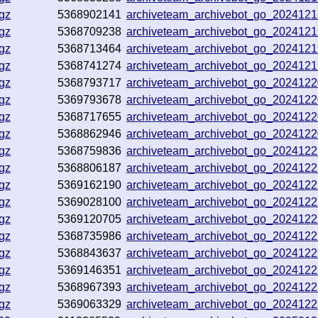
gz
5368902141
archiveteam_archivebot_go_202412
gz
5368709238
archiveteam_archivebot_go_202412
gz
5368713464
archiveteam_archivebot_go_202412
gz
5368741274
archiveteam_archivebot_go_202412
gz
5368793717
archiveteam_archivebot_go_202412
gz
5369793678
archiveteam_archivebot_go_202412
gz
5368717655
archiveteam_archivebot_go_202412
gz
5368862946
archiveteam_archivebot_go_202412
gz
5368759836
archiveteam_archivebot_go_202412
gz
5368806187
archiveteam_archivebot_go_202412
gz
5369162190
archiveteam_archivebot_go_202412
gz
5369028100
archiveteam_archivebot_go_202412
gz
5369120705
archiveteam_archivebot_go_202412
gz
5368735986
archiveteam_archivebot_go_202412
gz
5368843637
archiveteam_archivebot_go_202412
gz
5369146351
archiveteam_archivebot_go_202412
gz
5368967393
archiveteam_archivebot_go_202412
gz
5369063329
archiveteam_archivebot_go_202412