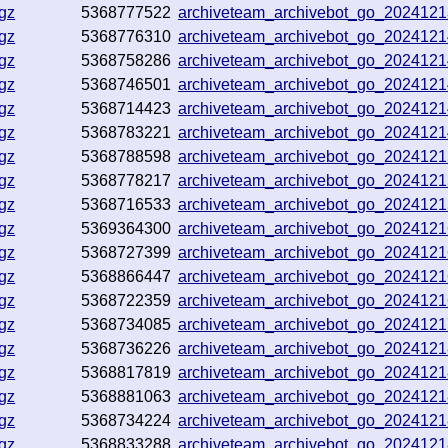
gz
5368777522
archiveteam_archivebot_go_202412
gz
5368776310
archiveteam_archivebot_go_202412
gz
5368758286
archiveteam_archivebot_go_202412
gz
5368746501
archiveteam_archivebot_go_202412
gz
5368714423
archiveteam_archivebot_go_202412
gz
5368783221
archiveteam_archivebot_go_202412
gz
5368788598
archiveteam_archivebot_go_202412
gz
5368778217
archiveteam_archivebot_go_202412
gz
5368716533
archiveteam_archivebot_go_202412
gz
5369364300
archiveteam_archivebot_go_202412
gz
5368727399
archiveteam_archivebot_go_202412
gz
5368866447
archiveteam_archivebot_go_202412
gz
5368722359
archiveteam_archivebot_go_202412
gz
5368734085
archiveteam_archivebot_go_202412
gz
5368736226
archiveteam_archivebot_go_202412
gz
5368817819
archiveteam_archivebot_go_202412
gz
5368881063
archiveteam_archivebot_go_202412
gz
5368734224
archiveteam_archivebot_go_202412
gz
5368833288
archiveteam_archivebot_go_202412