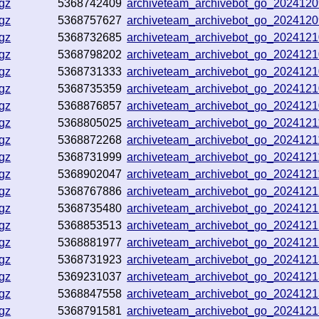
gz
5368742409
archiveteam_archivebot_go_202412
gz
5368757627
archiveteam_archivebot_go_202412
gz
5368732685
archiveteam_archivebot_go_202412
gz
5368798202
archiveteam_archivebot_go_202412
gz
5368731333
archiveteam_archivebot_go_202412
gz
5368735359
archiveteam_archivebot_go_202412
gz
5368876857
archiveteam_archivebot_go_202412
gz
5368805025
archiveteam_archivebot_go_202412
gz
5368872268
archiveteam_archivebot_go_202412
gz
5368731999
archiveteam_archivebot_go_2024121
gz
5368902047
archiveteam_archivebot_go_2024121
gz
5368767886
archiveteam_archivebot_go_202412
gz
5368735480
archiveteam_archivebot_go_202412
gz
5368853513
archiveteam_archivebot_go_202412
gz
5368881977
archiveteam_archivebot_go_202412
gz
5368731923
archiveteam_archivebot_go_202412
gz
5369231037
archiveteam_archivebot_go_202412
gz
5368847558
archiveteam_archivebot_go_2024121
gz
5368791581
archiveteam_archivebot_go_202412