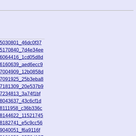
05030801_46dc0f37
05170840_7d4e34ee
06064416_1cd05d8d
06160639_aed6ecc9
07004909_12b0858d
07091925_25b3eba8
07181309_20e537b9
07234813_3a74f1bf
08043637_43c6cf1d
08111958_c36b336c
08144622_11521745
08182741_e5c9cc56
09040051_f6a9116f