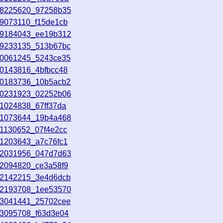
18225620_97258b35
19073110_f15de1cb
19184043_ee19b312
19233135_513b67bc
20061245_5243ce35
20143816_4bfbcc48
20183736_10b5acb2
20231923_02252b06
21024838_67ff37da
21073644_19b4a468
21130652_07f4e2cc
21203643_a7c76fc1
22031956_047d7d63
22094820_ce3a58f9
22142215_3e4d6dcb
22193708_1ee53570
23041441_25702cee
23095708_f63d3e04