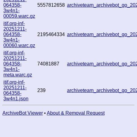
064358-
5557812658
archiveteam_archivebot_go_2
3w4n1-
00059.warc.gz
itif.org-inf-
20251211-
064358-
2195464334
archiveteam_archivebot_go_2
3w4n1-
00060.warc.gz
itif.org-inf-
20251211-
064358-
74081887
archiveteam_archivebot_go_2
3w4n1-
meta.warc.gz
itif.org-inf-
20251211-
239
archiveteam_archivebot_go_2
064358-
3w4n1.json
ArchiveBot Viewer
•
About & Removal Request