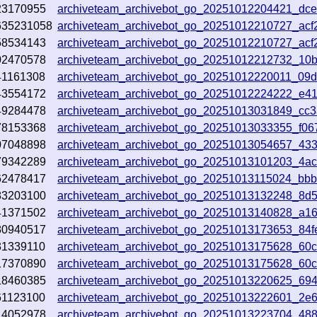
23170955
archiveteam_archivebot_go_20251012204421_dc
635231058
archiveteam_archivebot_go_20251012210727_acf
58534143
archiveteam_archivebot_go_20251012210727_acf
02470578
archiveteam_archivebot_go_20251012212732_10
41161308
archiveteam_archivebot_go_20251012220011_09d
43554172
archiveteam_archivebot_go_20251012224222_e4
49284478
archiveteam_archivebot_go_20251013031849_cc
78153368
archiveteam_archivebot_go_20251013033355_f06
07048898
archiveteam_archivebot_go_20251013054657_43
79342289
archiveteam_archivebot_go_20251013101203_4a
62478417
archiveteam_archivebot_go_20251013115024_bb
83203100
archiveteam_archivebot_go_20251013132248_8d
41371502
archiveteam_archivebot_go_20251013140828_a1
80940517
archiveteam_archivebot_go_20251013173653_84f
31339110
archiveteam_archivebot_go_20251013175628_60
17370890
archiveteam_archivebot_go_20251013175628_60
18460385
archiveteam_archivebot_go_20251013220625_694
61123100
archiveteam_archivebot_go_20251013222601_2e6f
14052978
archiveteam_archivebot_go_20251013223704_48