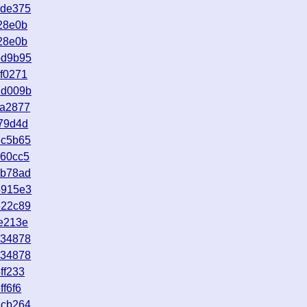
ede375
28e0b
28e0b
bd9b95
f0271
1d009b
3a2877
79d4d
3c5b65
c60cc5
bb78ad
5915e3
622c89
e213e
c34878
c34878
ff233
f6f6
8cb264