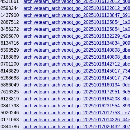
04531861
archiveteam_archivebot_go_20251016122012_b0
02593244
archiveteam_archivebot_go_20251016122012_b0
91437900
archiveteam_archivebot_go_20251016123847_69
32887512
archiveteam_archivebot_go_20251016125854_1a
33456272
archiveteam_archivebot_go_20251016125854_1a
02905870
archiveteam_archivebot_go_20251016132229_42
76134716
archiveteam_archivebot_go_20251016134834_90
05393529
archiveteam_archivebot_go_20251016140808_db
77168869
archiveteam_archivebot_go_20251016140808_db
90701200
archiveteam_archivebot_go_20251016142712_ab
46143829
archiveteam_archivebot_go_20251016145017_73
05268688
archiveteam_archivebot_go_20251016145017_73
35886049
archiveteam_archivebot_go_20251016160134_0d
97616325
archiveteam_archivebot_go_20251016172951_6d5
86123819
archiveteam_archivebot_go_20251016184208_8b
50841798
archiveteam_archivebot_go_20251016231554_89
75020246
archiveteam_archivebot_go_20251017012753_ce
70171063
archiveteam_archivebot_go_20251017014326_44
60344786
archiveteam_archivebot_go_20251017020432_30