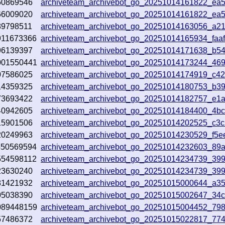
60869546
archiveteam_archivebot_go_20251014161822_ea
66009020
archiveteam_archivebot_go_20251014161822_ea
89798511
archiveteam_archivebot_go_20251014163056_a21
911673366
archiveteam_archivebot_go_20251014165934_faa
96139397
archiveteam_archivebot_go_20251014171638_b5
001550441
archiveteam_archivebot_go_20251014173244_469
07586025
archiveteam_archivebot_go_20251014174919_c4
14359325
archiveteam_archivebot_go_20251014180753_b3
73693422
archiveteam_archivebot_go_20251014182757_e1
40942605
archiveteam_archivebot_go_20251014184400_4b
15901506
archiveteam_archivebot_go_20251014202525_c3c
20249963
archiveteam_archivebot_go_20251014230529_f5e
450569594
archiveteam_archivebot_go_20251014232603_89
554598112
archiveteam_archivebot_go_20251014234739_39
23630240
archiveteam_archivebot_go_20251014234739_39
81421932
archiveteam_archivebot_go_20251015000644_a3
05038390
archiveteam_archivebot_go_20251015002647_34
089448159
archiveteam_archivebot_go_20251015004452_79
57486372
archiveteam_archivebot_go_20251015022817_77