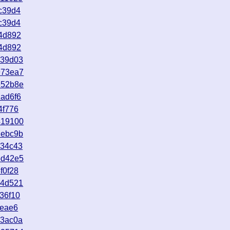
c39d4
c39d4
4d892
4d892
b39d03
973ea7
e52b8e
ad6f6
4f776
419100
debc9b
434c43
5d42e5
f0f28
44d521
36f10
feae6
73ac0a