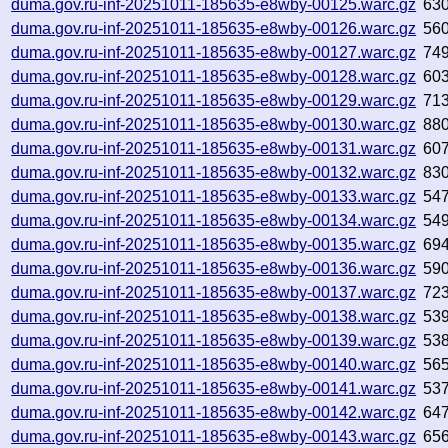
duma.gov.ru-inf-20251011-185635-e8wby-00125.warc.gz
63
duma.gov.ru-inf-20251011-185635-e8wby-00126.warc.gz
56
duma.gov.ru-inf-20251011-185635-e8wby-00127.warc.gz
74
duma.gov.ru-inf-20251011-185635-e8wby-00128.warc.gz
60
duma.gov.ru-inf-20251011-185635-e8wby-00129.warc.gz
71
duma.gov.ru-inf-20251011-185635-e8wby-00130.warc.gz
88
duma.gov.ru-inf-20251011-185635-e8wby-00131.warc.gz
60
duma.gov.ru-inf-20251011-185635-e8wby-00132.warc.gz
83
duma.gov.ru-inf-20251011-185635-e8wby-00133.warc.gz
54
duma.gov.ru-inf-20251011-185635-e8wby-00134.warc.gz
54
duma.gov.ru-inf-20251011-185635-e8wby-00135.warc.gz
69
duma.gov.ru-inf-20251011-185635-e8wby-00136.warc.gz
59
duma.gov.ru-inf-20251011-185635-e8wby-00137.warc.gz
72
duma.gov.ru-inf-20251011-185635-e8wby-00138.warc.gz
53
duma.gov.ru-inf-20251011-185635-e8wby-00139.warc.gz
53
duma.gov.ru-inf-20251011-185635-e8wby-00140.warc.gz
56
duma.gov.ru-inf-20251011-185635-e8wby-00141.warc.gz
53
duma.gov.ru-inf-20251011-185635-e8wby-00142.warc.gz
64
duma.gov.ru-inf-20251011-185635-e8wby-00143.warc.gz
65