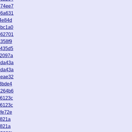
b74ee7
86a631
4e84d
1bc1a0
b62701
358f9
c435d5
a2097a
7da43a
7da43a
1eae32
3bde4
d264b6
c6123c
c6123c
fe72e
3821a
3821a