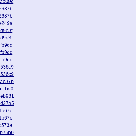
6aa09c
2687b
2687b
e249a
d9e3f
d9e3f
fb9dd
fb9dd
fb9dd
4536c9
4536c9
5ab37b
8c1be0
6eb931
7d27a5
1b67e
1b67e
c573a
cb75b0