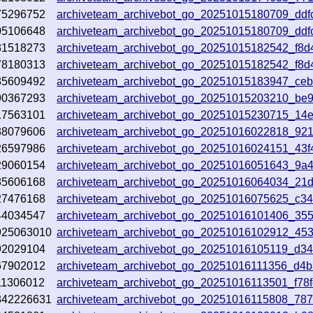
75296752
archiveteam_archivebot_go_20251015180709_ddf
05106648
archiveteam_archivebot_go_20251015180709_ddf
81518273
archiveteam_archivebot_go_20251015182542_f8d
78180313
archiveteam_archivebot_go_20251015182542_f8d
35609492
archiveteam_archivebot_go_20251015183947_ce
90367293
archiveteam_archivebot_go_20251015203210_be
17563101
archiveteam_archivebot_go_20251015230715_14
38079606
archiveteam_archivebot_go_20251016022818_921
26597986
archiveteam_archivebot_go_20251016024151_43f
29060154
archiveteam_archivebot_go_20251016051643_9a
85606168
archiveteam_archivebot_go_20251016064034_21
27476168
archiveteam_archivebot_go_20251016075625_c3
44034547
archiveteam_archivebot_go_20251016101406_35
925063010
archiveteam_archivebot_go_20251016102912_453
92029104
archiveteam_archivebot_go_20251016105119_d3
67902012
archiveteam_archivebot_go_20251016111356_d4b
11306012
archiveteam_archivebot_go_20251016113501_f78
842226631
archiveteam_archivebot_go_20251016115808_78