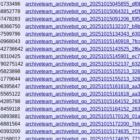
91733496
archiveteam_archivebot_go_20251015045855_df0
68852778
archiveteam_archivebot_go_20251015064321_ef2
87478283
archiveteam_archivebot_go_20251015091206_f0f
98366750
archiveteam_archivebot_go_20251015132107_b9
87599796
archiveteam_archivebot_go_20251015134343_630
50968043
archiveteam_archivebot_go_20251015140918_7fc
342736642
archiveteam_archivebot_go_20251015143525_2f6
28310425
archiveteam_archivebot_go_20251015145901_ec
790275142
archiveteam_archivebot_go_20251015152137_632
05823898
archiveteam_archivebot_go_20251015155213_32
61779644
archiveteam_archivebot_go_20251015155213_32
06395847
archiveteam_archivebot_go_20251015161618_aa3
35565122
archiveteam_archivebot_go_20251015161618_aa3
04285798
archiveteam_archivebot_go_20251015164152_26
48459118
archiveteam_archivebot_go_20251015164152_26
60893881
archiveteam_archivebot_go_20251015170126_01
56881564
archiveteam_archivebot_go_20251015172200_7bf
00393200
archiveteam_archivebot_go_20251015174635_77
82168012
archiveteam_archivebot_go_20251015174635_77