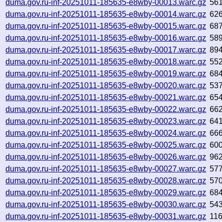
duma.gov.ru-inf-20251011-185635-e8wby-00013.warc.gz
56
duma.gov.ru-inf-20251011-185635-e8wby-00014.warc.gz
62
duma.gov.ru-inf-20251011-185635-e8wby-00015.warc.gz
68
duma.gov.ru-inf-20251011-185635-e8wby-00016.warc.gz
58
duma.gov.ru-inf-20251011-185635-e8wby-00017.warc.gz
89
duma.gov.ru-inf-20251011-185635-e8wby-00018.warc.gz
55
duma.gov.ru-inf-20251011-185635-e8wby-00019.warc.gz
68
duma.gov.ru-inf-20251011-185635-e8wby-00020.warc.gz
53
duma.gov.ru-inf-20251011-185635-e8wby-00021.warc.gz
65
duma.gov.ru-inf-20251011-185635-e8wby-00022.warc.gz
66
duma.gov.ru-inf-20251011-185635-e8wby-00023.warc.gz
64
duma.gov.ru-inf-20251011-185635-e8wby-00024.warc.gz
66
duma.gov.ru-inf-20251011-185635-e8wby-00025.warc.gz
60
duma.gov.ru-inf-20251011-185635-e8wby-00026.warc.gz
96
duma.gov.ru-inf-20251011-185635-e8wby-00027.warc.gz
57
duma.gov.ru-inf-20251011-185635-e8wby-00028.warc.gz
57
duma.gov.ru-inf-20251011-185635-e8wby-00029.warc.gz
68
duma.gov.ru-inf-20251011-185635-e8wby-00030.warc.gz
54
duma.gov.ru-inf-20251011-185635-e8wby-00031.warc.gz
11