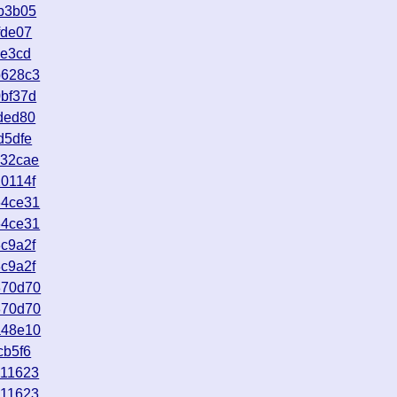
b3b05
fde07
5e3cd
b628c3
bf37d
ded80
d5dfe
732cae
0114f
64ce31
64ce31
c9a2f
c9a2f
370d70
370d70
a48e10
cb5f6
111623
111623