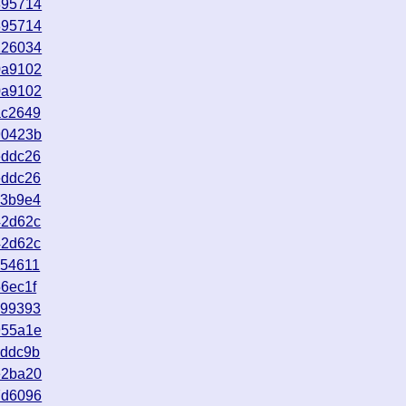
895714
895714
126034
0a9102
0a9102
ac2649
90423b
eddc26
eddc26
c3b9e4
42d62c
42d62c
c54611
6ec1f
c99393
955a1e
7ddc9b
e2ba20
7d6096