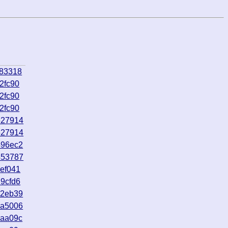
783318
2fc90
2fc90
2fc90
627914
627914
496ec2
453787
ef041
9cfd6
82eb39
da5006
6aa09c