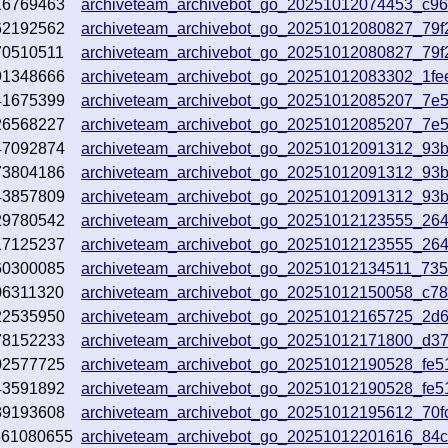
16769463
archiveteam_archivebot_go_20251012074453_c9
62192562
archiveteam_archivebot_go_20251012080827_79f
70510511
archiveteam_archivebot_go_20251012080827_79f
91348666
archiveteam_archivebot_go_20251012083302_1fe
41675399
archiveteam_archivebot_go_20251012085207_7e5
26568227
archiveteam_archivebot_go_20251012085207_7e5
47092874
archiveteam_archivebot_go_20251012091312_93b
73804186
archiveteam_archivebot_go_20251012091312_93b
43857809
archiveteam_archivebot_go_20251012091312_93b
29780542
archiveteam_archivebot_go_20251012123555_26
17125237
archiveteam_archivebot_go_20251012123555_26
60300085
archiveteam_archivebot_go_20251012134511_73
06311320
archiveteam_archivebot_go_20251012150058_c7
22535950
archiveteam_archivebot_go_20251012165725_2d
78152233
archiveteam_archivebot_go_20251012171800_d3
02577725
archiveteam_archivebot_go_20251012190528_fe5
43591892
archiveteam_archivebot_go_20251012190528_fe5
39193608
archiveteam_archivebot_go_20251012195612_70f
661080655
archiveteam_archivebot_go_20251012201616_84