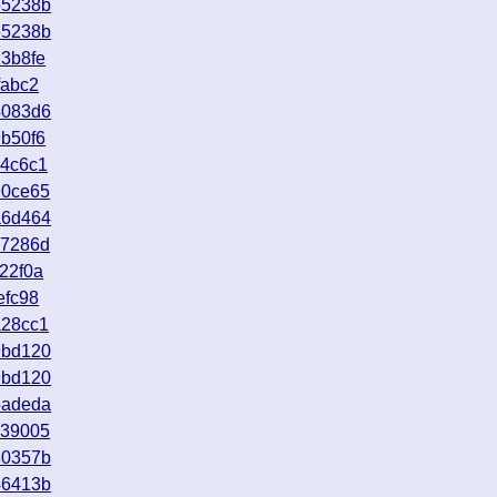
55238b
55238b
3b8fe
fabc2
4083d6
b50f6
24c6c1
90ce65
a6d464
c7286d
22f0a
efc98
a28cc1
9bd120
9bd120
5adeda
c39005
80357b
46413b