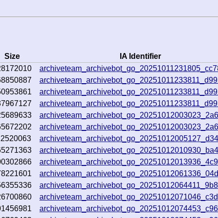
Size
IA Identifier
28172010
archiveteam_archivebot_go_20251011231805_cc
68850887
archiveteam_archivebot_go_20251011233811_d99
50953861
archiveteam_archivebot_go_20251011233811_d99
37967127
archiveteam_archivebot_go_20251011233811_d99
25689633
archiveteam_archivebot_go_20251012003023_2a
65672202
archiveteam_archivebot_go_20251012003023_2a
12520063
archiveteam_archivebot_go_20251012005127_d3
65271363
archiveteam_archivebot_go_20251012010930_ba
00302866
archiveteam_archivebot_go_20251012013936_4c9
78221601
archiveteam_archivebot_go_20251012061336_04d
56355336
archiveteam_archivebot_go_20251012064411_9b
26700860
archiveteam_archivebot_go_20251012071046_c3
01456981
archiveteam_archivebot_go_20251012074453_c9